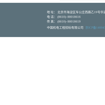
地 址： 北京市海淀区车公庄西路乙19号华通大
电 话： (8610)- 88018616
传 真： (8610)- 88018619
中国机电工程招标有限公司
京ICP备14004