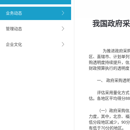
业务动态
我国政府采
管理动态
企业文化
为推进政府采
区、直辖市、计划单列
购透明度持续提升，信
财政预算执行的透明度
一、 政府采购透
评估采用量化方式，
估。各地区平均得分
88
（一）政府采购信
力度，其中，北京、福
低分段地区减少，
90
分
有低于
70
分的地区。