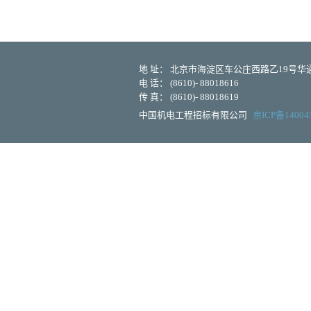
地 址： 北京市海淀区车公庄西路乙19号华通大
电 话： (8610)- 88018616
传 真： (8610)- 88018619
中国机电工程招标有限公司
京ICP备14004