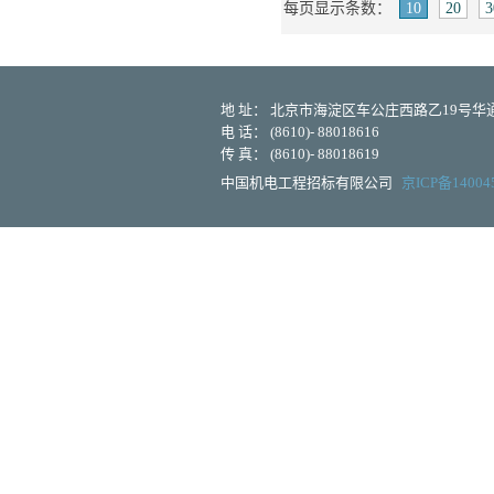
每页显示条数：
10
20
3
地 址： 北京市海淀区车公庄西路乙19号华通大
电 话： (8610)- 88018616
传 真： (8610)- 88018619
中国机电工程招标有限公司
京ICP备14004