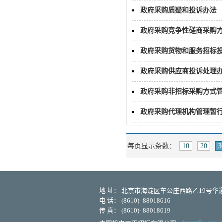
政府采购质疑和投诉办法
政府采购竞争性磋商采购
政府采购货物和服务招标
政府采购供应商投诉处理
政府采购非招标采购方式
政府采购代理机构管理暂
每页显示条数：
10
20
3
地 址： 北京市海淀区车公庄西路乙19号华通大
电 话： (8610)- 88018616
传 真： (8610)- 88018619