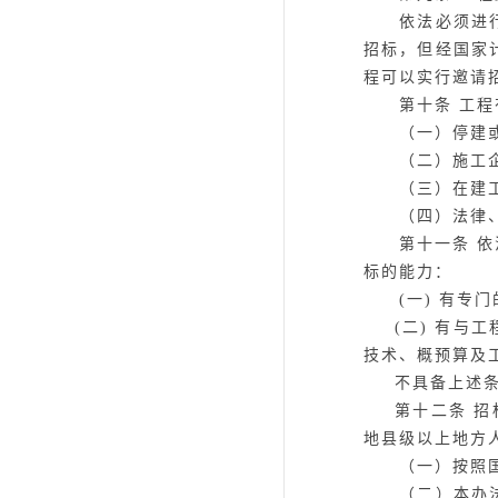
依法必须进行施
招标，但经国家
程可以实行邀请
第十条
工程
（一）停建或者
（二）施工企业
（三）在建工程
（四）法律、
第十一条
依
标的能力：
(一) 有专
(二) 有
技术、概预算及
不具备上述
第十二条
招
地县级以上地方
（一）按照国家
（二）本办法第