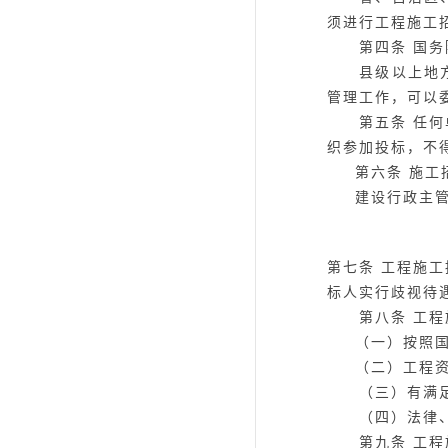
须进行工程施工
第四条
国务
县级以上地方人
管理工作，可以
第五条
任何
织参加投标，不
第六条
施工
建设行政主
第七条
工程施工
标人实行歧视待
第八条
工程
（一）按照
（二）工程
（三）有满足施
（四）法律、
第九条
工程