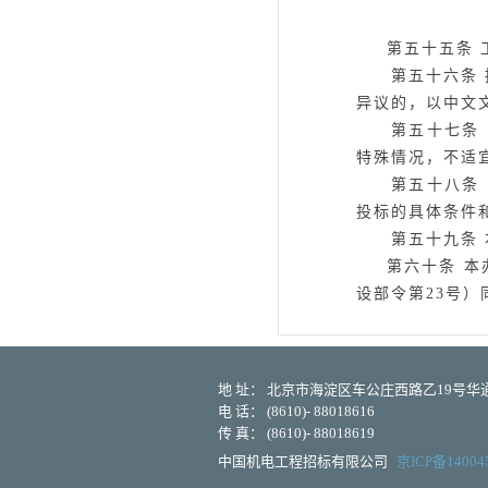
第五十五条
第五十六条
异议的，以中文
第五十七条 涉
特殊情况，不适
第五十八条 使
投标的具体条件
第五十九条
第六十条
本
设部令第23号）
地 址： 北京市海淀区车公庄西路乙19号华通大
电 话： (8610)- 88018616
传 真： (8610)- 88018619
中国机电工程招标有限公司
京ICP备14004