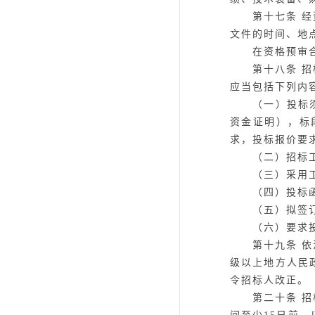
第十七条
经
文件的时间、地
在资格预审合格
第十八条
招
应当包括下列内
（一）投标须知
资金证明），标
求，投标报价要
（二）招标工
（三）采用工
（四）投标函
（五）拟签订
（六）要求投
第十九条
依
级以上地方人民
令招标人改正。
第二十条
招