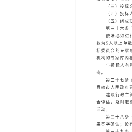
（三）投标文
（四）投标人未
（五）组成联合
第三十六条
依法必须进行施
数为
5人以上单
标委员会的专家
机构的专家库内
与投标人有利害
密。
第三十七条
直辖市人民政府
建设行政主管部
合评估，及时取
活动。
第三十八条
果签字确认；设
第三十九条