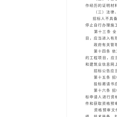
作经历的证明材
（三）法律、
招标人不具
停止自行办理施
第十三条
全
目，应当进入有
政府有关管理机
第十四条
依
的工程项目，应
和建筑业信息网
招标公告应当载
第十五条
招
投标邀请书应当
第十六条
招
标申请人进行资
件和获取资格预
资格预审文件一
绩、技术装备、