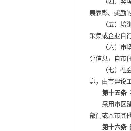
（四）奖
展表彰、奖励
（五）培
采集或企业自
（六）
市
分信息，
自
市
（七）
社
息，
由市建设
第十五条
采用市区
部门或本市其
第十六条