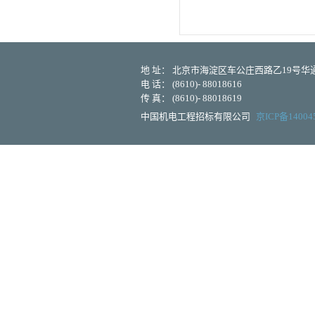
地 址： 北京市海淀区车公庄西路乙19号华通大
电 话： (8610)- 88018616
传 真： (8610)- 88018619
中国机电工程招标有限公司
京ICP备14004