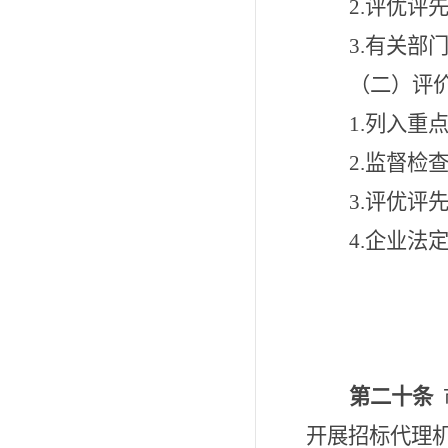
2.
评优评
3.
有关部
（二）评
1.
列入重
2.
监督检
3.
评优评
4.
企业法
第二十条
开展招标代理