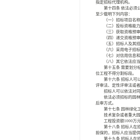
指定招标代理机构。
第十四条
依法必须
至少载明下列内容：
（一）招标项目名称、
（二）投标资格能力要
（三）获取资格预审文
（四）递交资格预审文
（五）招标人及其招标
（六）采用电子招标投
（七）对信用信息和
（八）其它依法应当
第十五条
需要划分
位工程不得分割标段。
第十六条
招标人可
评审法、定性评审法或者
招标人可以依法对同一
依法必须招标的园林绿
后审方式。
第十七条
园林绿化
技术复杂或者重大园林
工程投资额
1000
第十八条
招标人在
担保的，招标人应当提
第十九条
招标人在