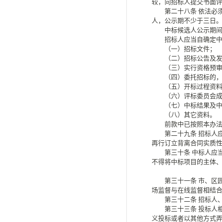
较，向招标人提交书面
第二十八条
依法必
人，公示期不少于三日
中标候选人公示期间没
招标人应当自确定中
（一）招标文件；
（二）招标公告及发
（三）实行资格预审的
（四）委托招标的，
（五）开标过程资料
（六）评标委员会成
（七）中标结果及中
（八）其它资料。
前款中已按照本办法
第二十九条
招标人
再行订立背离合同实质
第三十条
中标人应
不得将中标项目的主体
第三十一条
市、区
场监督与在线监督相结
第三十二条
招标人
第三十三条
投标人
义投标或者以其他方式