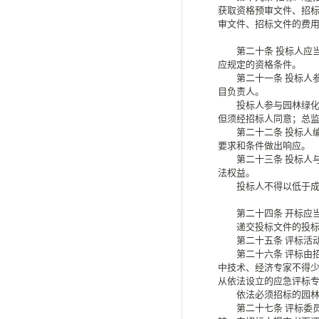
获取资格预审文件、招
审文件、招标文件的费
第二十条
投标人应
应规定的资格条件。
第二十一条
投标人
目负责人。
投标人参与园林绿化工
但须经招标人同意；总
第二十二条
投标人
要求和条件做出响应。
第二十三条
投标人
法权益。
投标人不得以低于成本
第二十四条
开标应
递交投标文件的投标
第二十五条
评标活
第二十六条
评标由
中技术、经济专家不得
从依法设立的应急评标
依法必须招标的园林绿
第二十七条
评标委