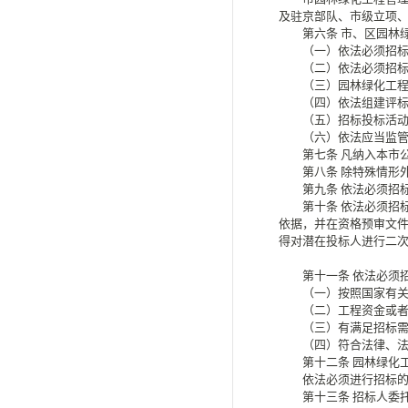
及驻京部队、市级立项
第六条
市、区园林
（一）依法必须招标的
（二）依法必须招标的
（三）园林绿化工程招
（四）依法组建评标
（五）招标投标活动
（六）依法应当监管
第七条
凡纳入本市
第八条
除特殊情形
第九条
依法必须招
第十条
依法必须招
依据，并在资格预审文件
得对潜在投标人进行二
第十一条
依法必须
（一）按照国家有关规
（二）工程资金或者
（三）有满足招标需要
（四）符合法律、法
第十二条
园林绿化
依法必须进行招标的园
第十三条
招标人委