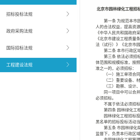
北京市园林绿化工程招
招标投标法规
第一条
为规范本市
人的合法权益，提高资
政府采购法规
《中华人民共和国政府
《北京市建设工程质量
法（试行）》《北京市
国际招标法规
第二条
本市行政区
第三条
依法必须招
体范围和规模标准，按照
工程建设法规
准之一的，必须招标：
（一）施工单项合同
（二）重要设备、材料
（三）勘察、设计、监
同一项目中可以合并进
必须招标。
不属于依法必须招标的
第四条
园林绿化工
园林绿化工程招标投标
黑名单的招标投标活动
第五条
市园林绿化
监督下，负责本行政区
市园林绿化工程管理事