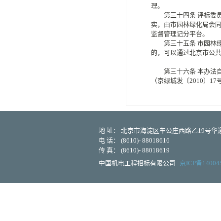
理。
第三十四条
评标委
实，由市园林绿化局会
监督管理记分平台。
第三十五条
市园林
的，可以通过北京市公
第三十六条
本办法自
（京绿城发〔2010〕1
地 址： 北京市海淀区车公庄西路乙19号华通大
电 话： (8610)- 88018616
传 真： (8610)- 88018619
中国机电工程招标有限公司
京ICP备14004