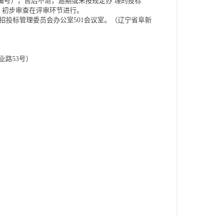
称及项目编号），售后不退，逾期或未按规定办 理的投标
，初步审查在评审环节进行。
集团招投标管理委员会办公室501会议室。（辽宁省阜新
业路53号）