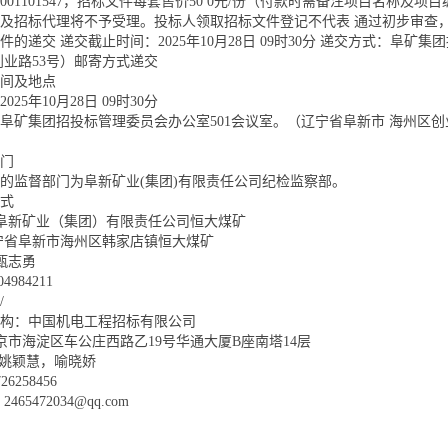
0200001101547，招标文件每套售价50 0元/份（付款时需备注项目名
及招标代理将不予受理。投标人领取招标文件登记不代表 通过初步审查
件的递交 递交截止时间：2025年10月28日 09时30分 递交方式：阜矿
创业路53号）邮寄方式递交
间及地点
25年10月28日 09时30分
阜矿集团招投标管理委员会办公室501会议室。（辽宁省阜新市 海州区创
门
的监督部门为阜新矿业(集团)有限责任公司纪检监察部。
式
：阜新矿业（集团）有限责任公司恒大煤矿
宁省阜新市海州区韩家店镇恒大煤矿
：甄志勇
4984211
/
构：中国机电工程招标有限公司
北京市海淀区车公庄西路乙19号华通大厦B座南塔14层
： 姚颖慧，喻晓娇
26258456
65472034@qq.com