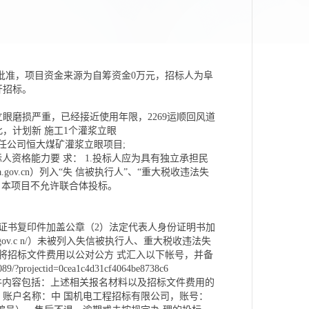
关批准，项目资金来源为自筹资金0万元，招标人为阜
开招标。
立眼磨损严重，已经接近使用年限，2269运顺回风道
此，计划新 施工1个灌浆立眼
责任公司恒大煤矿灌浆立眼项目;
标人资格能力要 求： 1.投标人应为具有独立承担民
na.gov.cn）列入“失 信被执行人”、“重大税收违法失
; 本项目不允许联合体投标。
证书复印件加盖公章（2）法定代表人身份证明书加
na.gov.c n/）未被列入失信被执行人、重大税收违法失
将招标文件费用以公对公方 式汇入以下帐号，并备
ectid=0cea1c4d31cf4064be8738c6
，附件内容包括：上述相关报名材料以及招标文件费用的
，账户名称：中 国机电工程招标有限公司，账号：