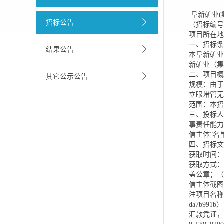
阜新矿业(
招标公告
（招标编号：C
项目所在地
一、招标条
结果公告
本阜新矿业
新矿业（集
二、项目概
其它公示公告
规模：由于
立眼堵管无
范围：本招
三、投标人
事责任能力的
信主体”名
四、招标文
获取时间：从2
获取方式：
盖公章；（3
信主体截图
注项目名称、项目
da7b9
汇款凭证，