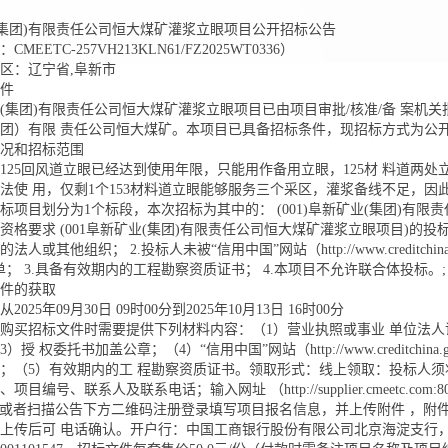
集团)有限责任公司恒大煤矿灌浆立眼项目公开招标公告
MEETC-257VH213KLN61/FZ2025WT0336）
区：辽宁省,阜新市
件
(集团)有限责任公司恒大煤矿灌浆立眼项目已由项目审批/核准/备 案机
团）有限 责任公司恒大煤矿。本项目已具备招标条件，现招标方式为公
况和招标范围
125回风道立眼已经达到使用年限，只能用作备用立眼，125材 料道两处
法使 用，仅剩1个153材料道立眼能够服务三个采区，灌浆备线不足，因
标项目划分为1个标段，本次招标为其中的： (001)阜新矿业(集团)有限
资格要求 (001阜新矿业(集团)有限责任公司恒大煤矿灌浆立眼项目)的投
法人或其他组织； 2.投标人未被“信用中国”网站（http://www.creditchi
单； 3.具备有效期内的工程勘察资质证书； 4.本项目不允许联合体投标。
件的获取
025年09月30日 09时00分到2025年10月13日 16时00分
购买招标文件时需要提供下列材料内容：（1）营业执照或事业 单位法人
）授 权委托书加盖公章；（4）“信用中国”网站（http://www.creditchi
；（5）有效期内的工 程勘察资质证书。领取形式：线上领取：投标人须
编号、联系人及联系电话；输入网址 （http://supplier.cmeetc.com:8089/?proj
91b）或者扫描公告下方二维码注册登录填写项目报名信息，并上传附件 
上传后可 电话确认。开户行：中国工商银行股份有限公司北京海淀支行