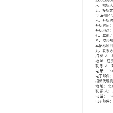
955885
人，招标人
五、投标文
市 海州区
六、开标时
开标时间：20
开标地点：
七、其他 /
八、监督部
本招标项目
九、联系方
招 标 人
地 址：辽
联 系 人
电 话：1990
电子邮件：
招标代理机
地 址： 
联 系 人
电 话： 167
电子邮件： 24