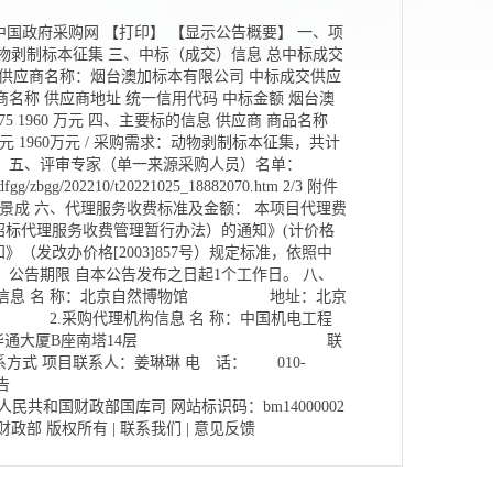
源：中国政府采购网 【打印】 【显示公告概要】 一、项
馆建设动物剥制标本征集 三、中标（成交）信息 总中标成交
交供应商名称：烟台澳加标本有限公司 中标成交供应
商名称 供应商地址 统一信用代码 中标金额 烟台澳
75 1960 万元 四、主要标的信息 供应商 商品名称
0万元 1960万元 / 采购需求：动物剥制标本征集，共计
成。 五、评审专家（单一来源采购人员）名单：
g/202210/t20221025_18882070.htm 2/3 附件
杨景成 六、代理服务收费标准及金额： 本项目代理费
（招标代理服务收费管理暂行办法）的通知》(计价格
》（发改办价格[2003]857号）规定标准，依照中
公告期限 自本公告发布之日起1个工作日。 八、
采购人信息 名 称：北京自然博物馆 地址：北京
2.采购代理机构信息 名 称：中国机电工程
9号华通大厦B座南塔14层 联
方式 项目联系人：姜琳琳 电 话： 010-
告
/3 主办单位：中华人民共和国财政部国库司 网站标识码：bm14000002
民共和国财政部 版权所有 | 联系我们 | 意见反馈