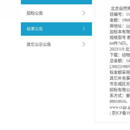
北京自然博
招标公告
目编号：11
金额：19
商地址：山
结果公告
加标本有限公
规格型号 数
64件74
其它公示公告
2023/1/9
下载：动物
总金额：1
[2002
标金额采用
其它补充事
市东城区
招标有
系方式：姜
8801861
www.ccgp
| 京ICP备