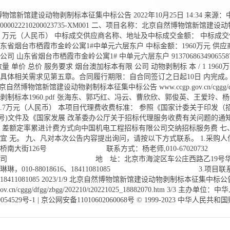
物馆新馆建设动物剥制标本征集中标公告 2022年10月25日 14:34 来
000022210200023735-XM001 二、项目名称：北京自然博物馆新
60 万元（人民币） 中标成交供应商名称、地址及中标成交金额： 中标成
东省烟台市栖霞市金岭公寓1#中单元六层东户 中标金额：1960万元 供应
司 山东省烟台市栖霞市金岭公寓1# 中单元六层东户 9137068634906558
量 单价 总价 服务要求 烟台澳加标本有限 公司 动物剥制标 本 / 1 196
只，具体相关需求见第五章。合同履行期限：自合同签订之日起10日 内完
 北京自然博物馆新馆建设动物剥制标本征集中标公告 www.ccgp.gov.cn/cggg/dfgg/zbg
剥制标本1960.pdf 张海东、郭巧红、冯云、曹欣欣、郭俊英、王爱玲、
4.7万元（人民币） 本项目代理费收费标准： 参照《国家计委关于印发
]1980号)文件及《国家发展 改革委办公厅关于招标代理服务收费有关问题的通知
 差额定率累进计费方式向中国机电工程招标有限公司交纳招标服务费 七、
宜 无。 九、凡对本次公告内容提出询问，请按以下方式联系。 1.
天桥南大街126号 联系方式：杨老师,010-67020732 
限公司 地 址：北京市海淀区车公庄西路乙1
琳琳，010-88018616、18411081085 3.项目联系
6、18411081085 2023/1/9 北京自然博物馆新馆建设动物剥制标本征集中标公
.gov.cn/cggg/dfgg/zbgg/202210/t20221025_18882070.htm 3
19054529号-1 | 京公网安备11010602060068号 © 1999-2023 中华人