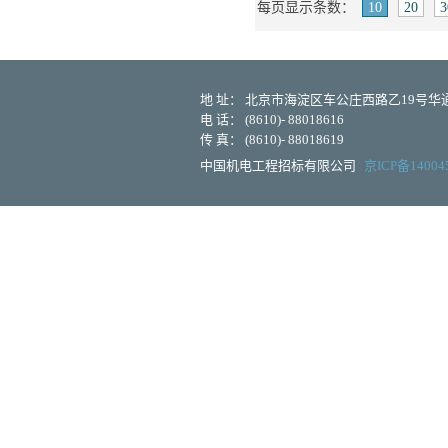
每页显示条数：
10
20
3
地 址： 北京市海淀区车公庄西路乙19号华通大
电 话： (8610)- 88018616
传 真： (8610)- 88018619
中国机电工程招标有限公司
京ICP备14004