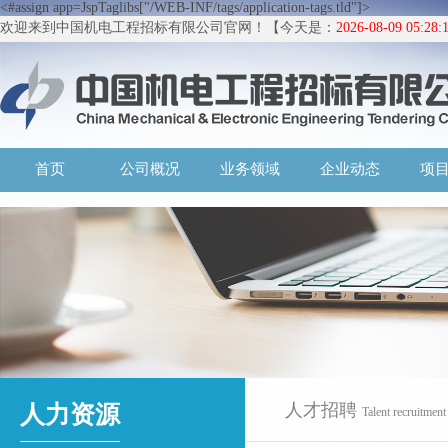
<#assign app=JspTaglibs["/WEB-INF/tags/application-tags.tld"]>
欢迎来到中国机电工程招标有限公司官网！【今天是：
2026-08-09 05:2
首页
公司概况
业务领域
企业动态
项
人才招聘
人力资源
Talent recruitment