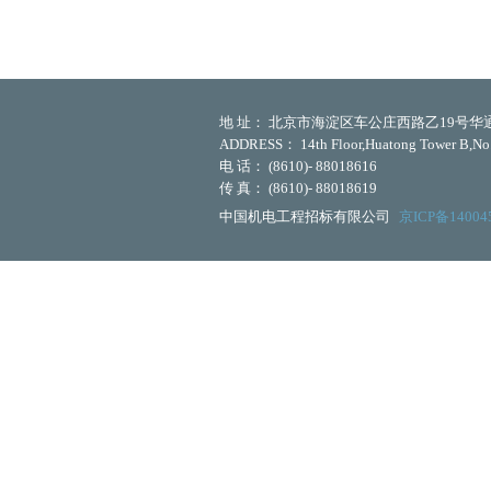
地 址： 北京市海淀区车公庄西路乙19号华通大
ADDRESS： 14th Floor,Huatong Tower B,No.1
电 话： (8610)- 88018616
传 真： (8610)- 88018619
中国机电工程招标有限公司
京ICP备14004